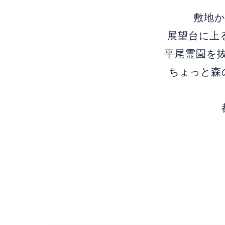
敷地か
展望台に上
平尾霊園を抜
ちょっと森