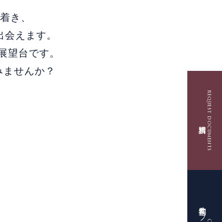
に着き、
出会えます。
山展望台です。
みませんか？
request documents
。