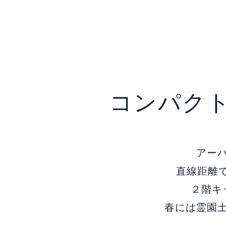
コンパク
アー
直線距離
２階キ
春には霊園