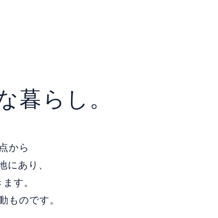
な暮らし。
点から
地にあり、
きます。
動ものです。