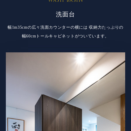
WASH BASIN
洗面台
幅1m35cmの広々洗面カウンターの横には
収納力たっぷりの
幅60cmトールキャビネットが
ついています。