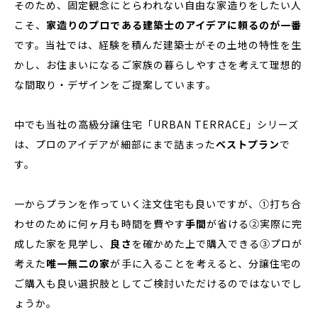
そのため、固定観念にとらわれない自由な家造りをしたい人
こそ、
家造りのプロである建築士のアイデアに頼るのが一番
です。当社では、経験を積んだ建築士がその土地の特性を生
かし、お住まいになるご家族の暮らしやすさを考えて理想的
な間取り・デザインをご提案しています。
中でも当社の高級分譲住宅「URBAN TERRACE」シリーズ
は、プロのアイデアが細部にまで詰まった
ベストプラン
で
す。
一からプランを作っていく注文住宅も良いですが、①打ち合
わせのために何ヶ月も時間を費やす
手間
が省ける②実際に完
成した家を見学し、
良さ
を確かめた上で購入できる③プロが
考えた
唯一無二の家
が手に入ることを考えると、分譲住宅の
ご購入も良い選択肢としてご検討いただけるのではないでし
ょうか。