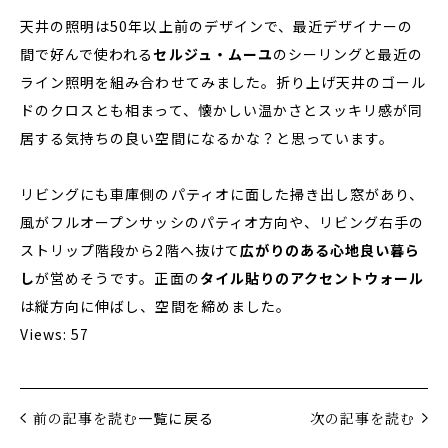
天井の照明は50年以上前のデザインで、最近デザイナーの
間で好んで使われる
セルジュ・ムーユ
のシーリングと最近の
ライン照明を組み合わせてみました。折り上げ天井のゴール
ドのクロスとも相まって、懐かしい温かさとスッキリ感が同
居する気持ちの良い空間になるかな？と思っています。
リビングにも車庫側のパティオに面した掃き出し窓があり、
風がフルオープンサッシのパティオ方向や、リビング右手の
ストリップ階段から2階へ抜けて
広がりのある心地良い暮ら
し
が営めそうです。正面の
タイル貼りのアクセントウォール
は縦方向に伸ばし、空間を締めました。
Views: 57
前の記事を読む
一覧に戻る
次の記事を読む