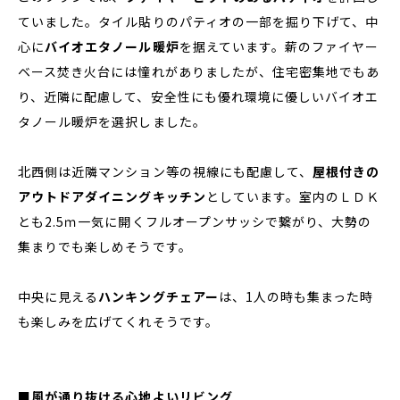
ていました。タイル貼りのパティオの一部を掘り下げて、中
心に
バイオエタノール暖炉
を据えています。薪のファイヤー
ベース焚き火台には憧れがありましたが、住宅密集地でもあ
り、近隣に配慮して、安全性にも優れ環境に優しいバイオエ
タノール暖炉を選択しました。
北西側は近隣マンション等の視線にも配慮して、
屋根付きの
アウトドアダイニングキッチン
としています。室内のＬＤＫ
とも2.5ｍ一気に開くフルオープンサッシで繋がり、大勢の
集まりでも楽しめそうです。
中央に見える
ハンキングチェアー
は、1人の時も集まった時
も楽しみを広げてくれそうです。
■風が通り抜ける心地よいリビング