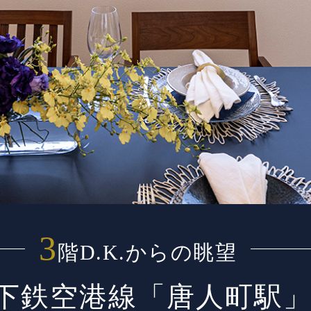
3
階D.K.からの眺望
下鉄空港線「唐人町駅