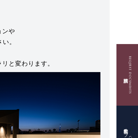
ョンや
さい。
request documents
ラリと変わります。