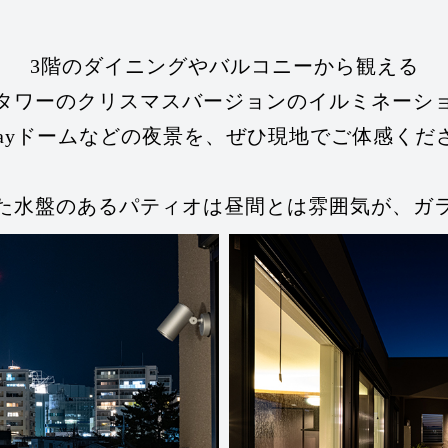
3階のダイニングや
バルコニーから観える
タワーのクリスマスバージョンの
イルミネーシ
yPayドームなどの夜景を、
ぜひ現地でご体感くだ
た
水盤のあるパティオは
昼間とは雰囲気が、
ガ