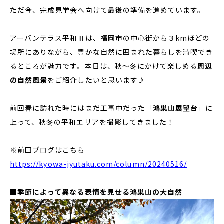
ただ今、完成見学会へ向けて最後の準備を進めています。
アーバンテラス平和Ⅲは、福岡市の中心街から３kmほどの
場所にありながら、豊かな自然に囲まれた暮らしを満喫でき
るところが魅力です。本日は、秋〜冬にかけて楽しめる
周辺
の自然風景
をご紹介したいと思います♪
前回春に訪れた時にはまだ工事中だった「
鴻巣山展望台
」に
上って、秋冬の平和エリアを撮影してきました！
※前回ブログはこちら
https://kyowa-jyutaku.com/column/20240516/
■季節によって異なる表情を見せる鴻巣山の大自然